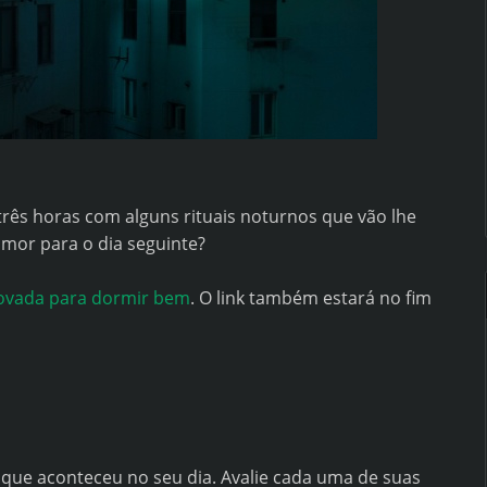
 três horas com alguns rituais noturnos que vão lhe
mor para o dia seguinte?
rovada para dormir bem
. O link também estará no fim
 que aconteceu no seu dia. Avalie cada uma de suas