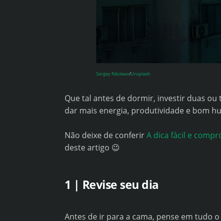
Sergey Nikolaev
/
Unsplash
Que tal antes de dormir, investir duas ou
dar mais energia, produtividade e bom hu
Não deixe de conferir
A dica fácil e comp
deste artigo 😉
1 | Revise seu dia
Antes de ir para a cama, pense em tudo o