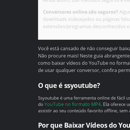
Ainda assim, use métodos seguros e evi
Conversores online são seguros?
Algun
downloads indesejados ou páginas falsa
extensões/programas desconhecidos e 
Você está cansado de não conseguir baix
Não procure mais! Neste guia abrangente,
como baixar vídeos do YouTube no forma
de usar qualquer conversor, confira permi
O que é ssyoutube?
Ssyoutube é uma ferramenta online de fácil u
YouTube no formato MP4
. Ela
do
oferece u
assistir ao seu conteúdo favorito offline, se
Por que Baixar Vídeos do Y