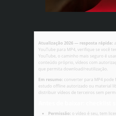
Atualização 2026 — resposta rápida:
a
YouTube para MP4, verifique se você te
YouTube, o caminho mais seguro é usar
conteúdo próprio, vídeos com autorizaç
que permita download/reutilização.
Em resumo:
converter para MP4 pode f
estudo offline autorizado ou material li
distribuir vídeos de terceiros sem perm
Antes de baixar: checklist 
Permissão:
o vídeo é seu, tem lic