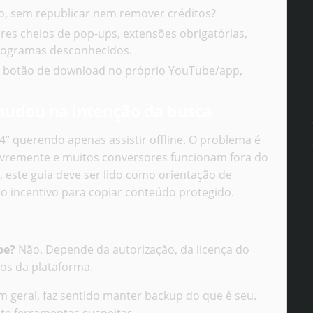
o, sem republicar nem remover créditos?
es cheios de pop-ups, extensões obrigatórias,
programas desconhecidos.
r botão de download no próprio YouTube/app,
mudou na intenção da busca
” querendo apenas assistir offline. O problema é
ivremente e muitos conversores funcionam fora do
o, este guia deve ser lido como orientação de
o incentivo para copiar conteúdo protegido.
be?
Não. Depende da autorização, da licença do
mos da plataforma.
 geral, faz sentido manter backup do que é seu.