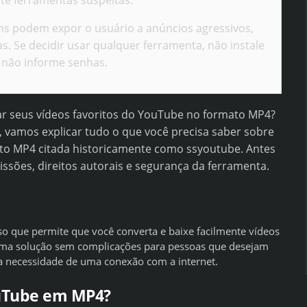
te ferramentas suspeitas.
s podem expor o usuário a anúncios agressivos,
s. Se decidir usar qualquer ferramenta, não instale
não informe senhas.
ar seus vídeos favoritos do YouTube no formato MP4?
 vamos explicar tudo o que você precisa saber sobre
to MP4 citada historicamente como ssyoutube. Antes
ssões, direitos autorais e segurança da ferramenta.
so que permite que você converta e baixe facilmente vídeos
ma solução sem complicações para pessoas que desejam
m a necessidade de uma conexão com a internet.
ouTube em MP4?