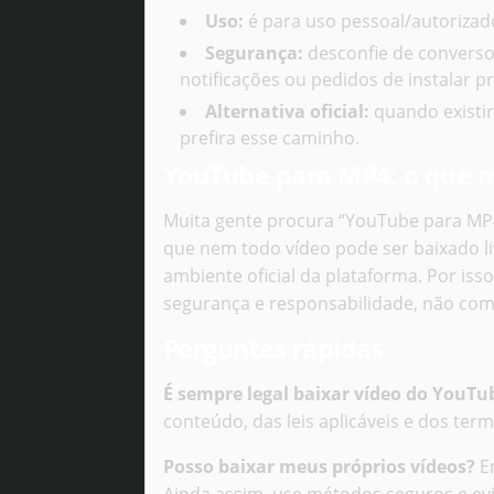
Uso:
é para uso pessoal/autorizad
Segurança:
desconfie de conversor
notificações ou pedidos de instalar 
Alternativa oficial:
quando existi
prefira esse caminho.
YouTube para MP4: o que 
Muita gente procura “YouTube para MP4
que nem todo vídeo pode ser baixado l
ambiente oficial da plataforma. Por iss
segurança e responsabilidade, não com
Perguntas rápidas
É sempre legal baixar vídeo do YouTu
conteúdo, das leis aplicáveis e dos ter
Posso baixar meus próprios vídeos?
Em