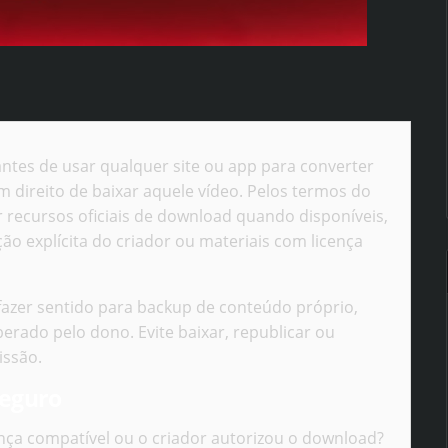
ntes de usar qualquer site ou app para converter
m direito de baixar aquele vídeo. Pelos termos do
 recursos oficiais de download quando disponíveis,
ão explícita do criador ou materiais com licença
azer sentido para backup de conteúdo próprio,
berado pelo dono. Evite baixar, republicar ou
issão.
seguro
ença compatível ou o criador autorizou o download?