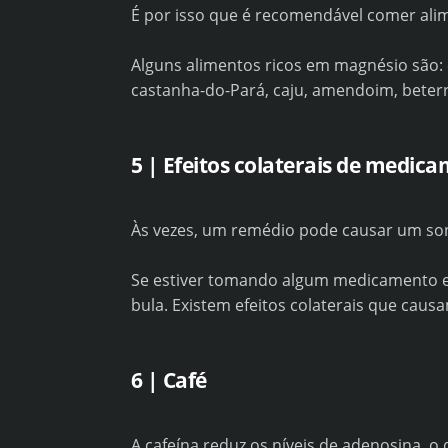
É por isso que é recomendável comer ali
Alguns alimentos ricos em magnésio são: e
castanha-do-Pará, caju, amendoim, beterr
5 | Efeitos colaterais de medic
Às vezes, um remédio pode causar um sono
Se estiver tomando algum medicamento e 
bula. Existem efeitos colaterais que caus
6 | Café
A cafeína reduz os níveis de adenosina, o 