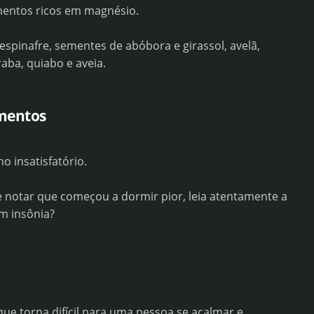
mentos ricos em magnésio.
spinafre, sementes de abóbora e girassol, avelã,
aba, quiabo e aveia.
amentos
 insatisfatório.
notar que começou a dormir pior, leia atentamente a
am insônia?
que torna difícil para uma pessoa se acalmar e