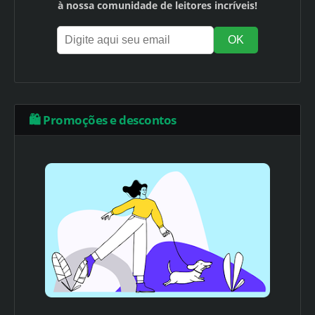
à nossa comunidade de leitores incríveis!
🛍️ Promoções e descontos