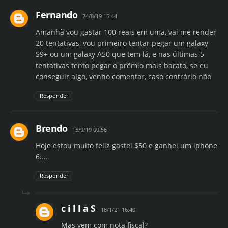
Fernando
24/8/19 15:44
Amanhã vou gastar 100 reais em uma, vai me render
20 tentativas, vou primeiro tentar pegar um galaxy
S9+ ou um galaxy A50 que tem lá, e nas últimas 5
tentativas tento pegar o prêmio mais barato, se eu
conseguir algo, venho comentar, caso contrário não
Responder
Brendo
15/9/19 00:56
Hoje estou muito feliz gastei $50 e ganhei um iphone
6....
Responder
c i l l a S
18/1/21 16:40
Mas vem com nota fiscal?