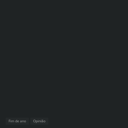
Fim de ano
Opinião