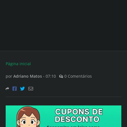
Página inicial
por
Adriano Matos
-
07:10
0 Comentários