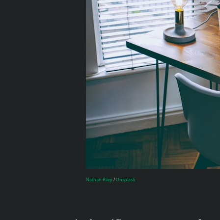
Nathan Riley
/
Unsplash