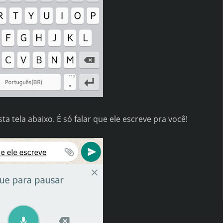
a tela abaixo. É só falar que ele escreve pra você!