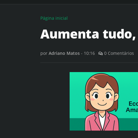
Página inicial
Aumenta tudo, m
por
Adriano Matos
-
10:16
0 Comentários