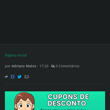
Página inicial
por
Adriano Matos
-
17:20
0 Comentários