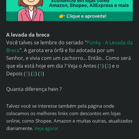
A levada da breca
Você talves se lembre do seriado "
Punky - A Levada da
Breca
". A garota era órfã e foi adotada por um
Senhor, e vivia com um cachorro... Então.. Como será
que ela está hoje em dia ? Veja o Antes (
1
) (
2
) e o
Depois (
1
) (
2
) (
3
)
Quanta diferença hein ?
Talvez você se interesse também pela página onde
colocamos os melhores links com descontos em lojas
online, como Shopee, Amazon e muitas outras, atualizados
diariamente.
Veja agora!