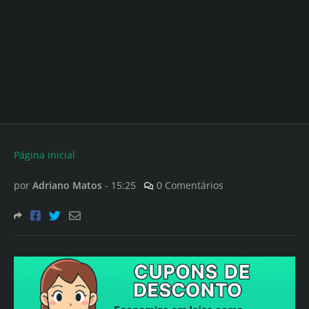
Página inicial
por
Adriano Matos
-
15:25
0 Comentários