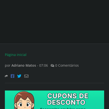
Página inicial
por
Adriano Matos
-
07:06
0 Comentários