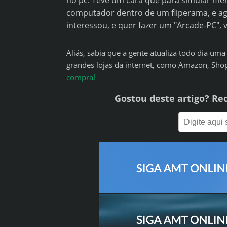
no pc. Teve um cara que para simular mel
computador dentro de um fliperama, e ag
interessou, e quer fazer um "Arcade-PC", 
Aliás, sabia que a gente atualiza todo dia u
grandes lojas da internet, como Amazon, Sho
compra!
Gostou deste artigo? Re