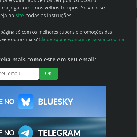
hor e voltar aos velhos tempos, colocou o
ora joga como nos velhos tempos. Se você se
veja no
site
, todas as instruções.
ma página só com os melhores cupons e promoções das
pee e outras mais?
Clique aqui e economize na sua próxima
ceba mais como este em seu email: