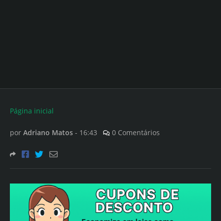
Página inicial
por
Adriano Matos
-
16:43
0 Comentários