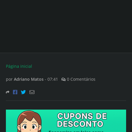
Página inicial
por
Adriano Matos
-
07:41
0 Comentários