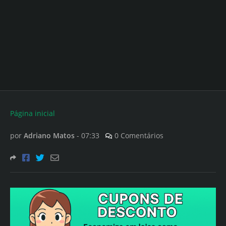
Página inicial
por
Adriano Matos
-
07:33
0 Comentários