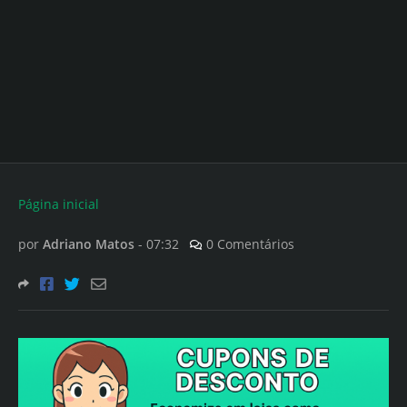
Página inicial
por
Adriano Matos
-
07:32
0 Comentários