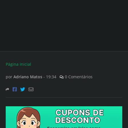
Página inicial
por
Adriano Matos
-
19:34
0 Comentários