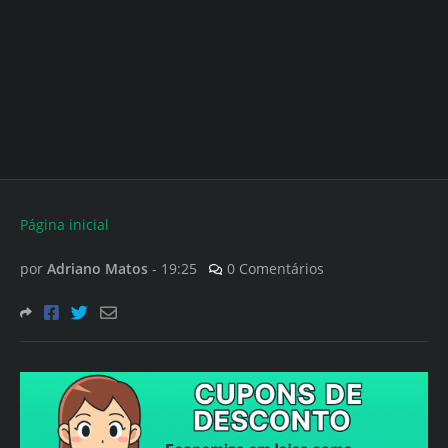
Página inicial
por
Adriano Matos
-
19:25
0 Comentários