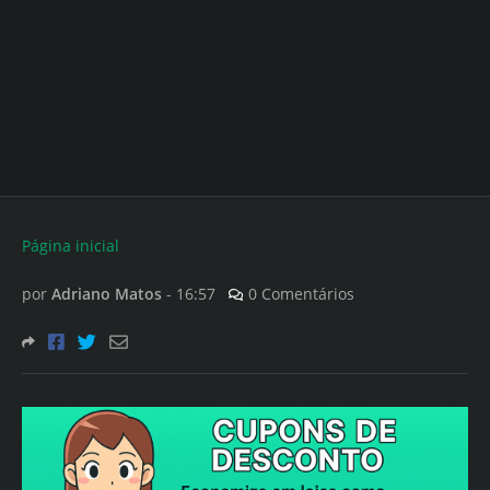
Página inicial
por
Adriano Matos
-
16:57
0 Comentários