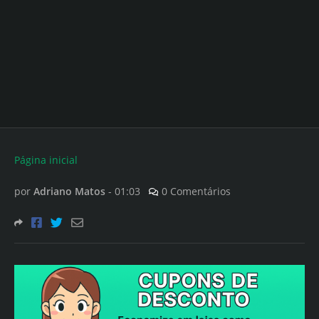
Página inicial
por
Adriano Matos
-
01:03
0 Comentários