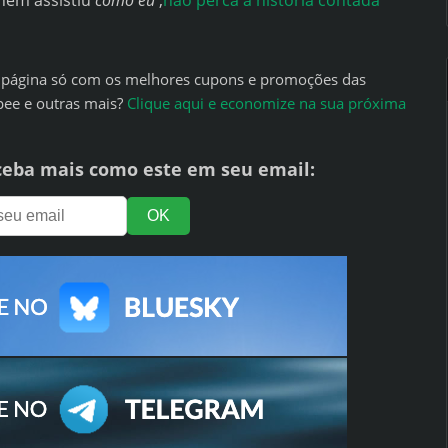
nem assistiu
como eu
,
não perca a história contada
ma página só com os melhores cupons e promoções das
pee e outras mais?
Clique aqui e economize na sua próxima
ceba mais como este em seu email: