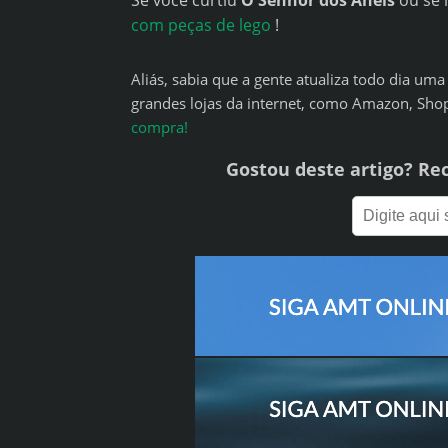
Se você curtiu
O Senhor dos Anéis
ou se 
com peças de lego
!
Aliás, sabia que a gente atualiza todo dia u
grandes lojas da internet, como Amazon, Sho
compra!
Gostou deste artigo? Re