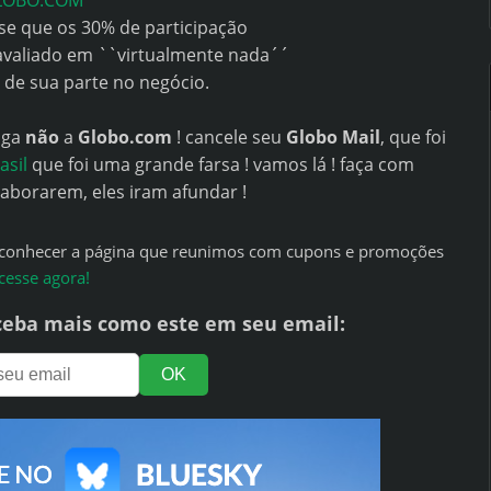
GLOBO.COM
sse que os 30% de participação
avaliado em ``virtualmente nada´´
 de sua parte no negócio.
diga
não
a
Globo.com
! cancele seu
Globo Mail
, que foi
asil
que foi uma grande farsa ! vamos lá ! faça com
laborarem, eles iram afundar !
a conhecer a página que reunimos com cupons e promoções
cesse agora!
ceba mais como este em seu email: